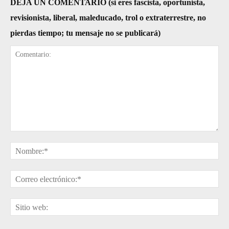
DEJA UN COMENTARIO (si eres fascista, oportunista,
o
revisionista, liberal, maleducado, trol o extraterrestre, no
pierdas tiempo; tu mensaje no se publicará)
Comentario:
No
Cor
ele
Sit
web