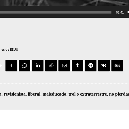
01:41
nes de EEUU
visionista, liberal, maleducado, trol o extraterrestre, no pierda