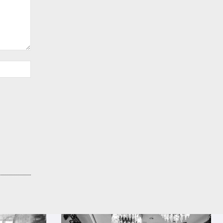
Sitio
web: