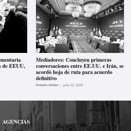
imentaria
Mediadores: Concluyen primeras
es de EEUU,
conversaciones entre EE.UU. e Irán, se
acordó hoja de ruta para acuerdo
definitivo
Estados Unidos
junio 22, 2026
AGENCIAS