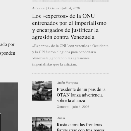
Artículos
Octubre
-
julio 4, 2026
Los «expertos» de la ONU
entrenados por el imperialismo
y encargados de justificar la
agresión contra Venezuela
nado por
«Expertos» de la ONU con vínculos a Occidente
y la CPI fueron elegidos para condenar a
responden
Venezuela, ignorando las agresiones
imperialistas que la asfixian.
Unión Europea
Presidente de un país de la
OTAN lanza advertencia
sobre la alianza
Octubre
-
julio 4, 2026
Rusia
Rusia cierra las fronteras
ferroviarias con tres países