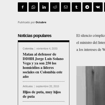
Publicado por
Octubre
El silencio cómpli
Noticias populares
el ministro del Int
a los intereses de 
Colombia
noviembre 4, 2020
Matan al defensor de
DDHH Jorge Luis Solano
Vega y ya son 250 los
homicidios a líderes
R
sociales en Colombia este
año
e
p
Artículos
septiembre 20, 2015
r
Hijos de puta, muy hijos
de puta
o
d