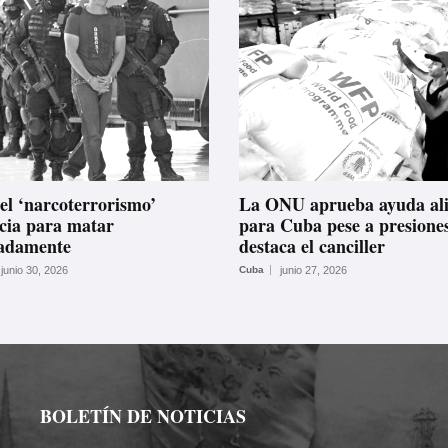
del ‘narcoterrorismo’
La ONU aprueba ayuda al
ncia para matar
para Cuba pese a presion
nadamente
destaca el canciller
junio 30, 2026
Cuba
junio 27, 2026
BOLETÍN DE NOTICIAS