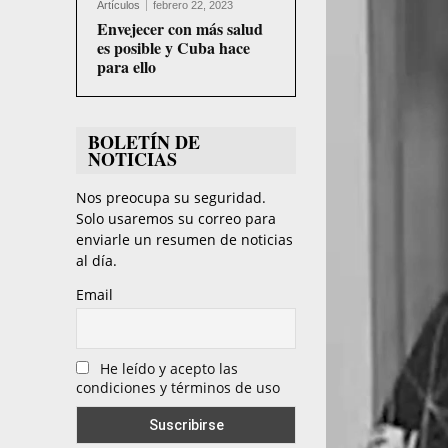
Artículos
febrero 22, 2023
Envejecer con más salud
u
es posible y Cuba hace
c
para ello
t
o
BOLETÍN DE
r
NOTICIAS
d
Nos preocupa su seguridad.
e
Solo usaremos su correo para
v
enviarle un resumen de noticias
al día.
í
Email
d
e
o
He leído y acepto las
condiciones y términos de uso