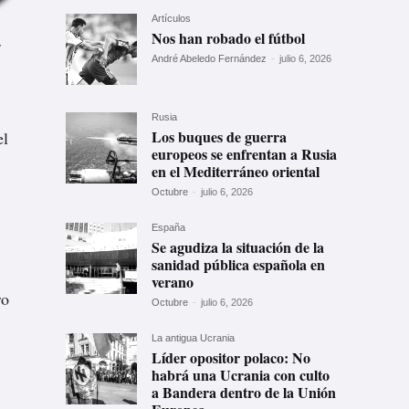
Artículos
Nos han robado el fútbol
y
André Abeledo Fernández
-
julio 6, 2026
Rusia
Los buques de guerra
el
europeos se enfrentan a Rusia
en el Mediterráneo oriental
Octubre
-
julio 6, 2026
España
Se agudiza la situación de la
sanidad pública española en
verano
ro
Octubre
-
julio 6, 2026
La antigua Ucrania
Líder opositor polaco: No
habrá una Ucrania con culto
a Bandera dentro de la Unión