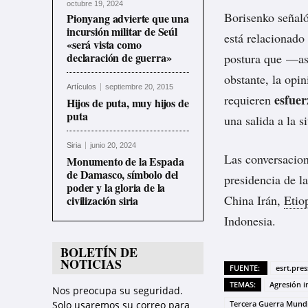
octubre 19, 2024
Borisenko señaló
Pionyang advierte que una
incursión militar de Seúl
está relacionado 
«será vista como
declaración de guerra»
postura que —as
obstante, la opin
Artículos
septiembre 20, 2015
esfuer
requieren
Hijos de puta, muy hijos de
puta
una salida a la s
Siria
junio 20, 2024
Las conversacion
Monumento de la Espada
de Damasco, símbolo del
presidencia de l
poder y la gloria de la
China Irán,
Etio
civilización siria
Indonesia.
BOLETÍN DE
NOTICIAS
FUENTE:
esrt.pres
TEMAS:
Agresión i
Nos preocupa su seguridad.
Solo usaremos su correo para
Tercera Guerra Mundi