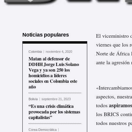
Noticias populares
El viceministro 
viernes que los 
Colombia
noviembre 4, 2020
Norte de África 
Matan al defensor de
ante la agresión 
DDHH Jorge Luis Solano
Vega y ya son 250 los
homicidios a líderes
sociales en Colombia este
año
«Intercambiamos 
aspectos, nuestra
Bolivia
septiembre 21, 2023
aspiramos
todos
“Es una crisis climática
provocada por los sistemas
los BRICS contin
capitalistas”
todos nuestros p
Corea Democrática