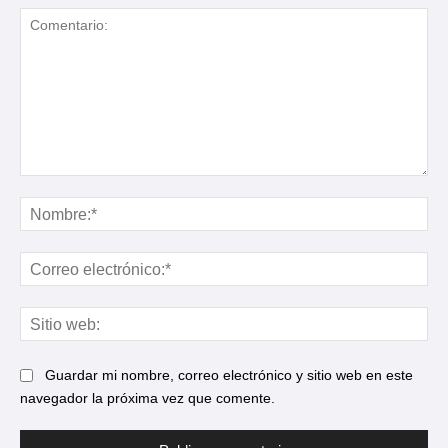
Comentario:
No
Cor
ele
Sit
web
Guardar mi nombre, correo electrónico y sitio web en este
navegador la próxima vez que comente.