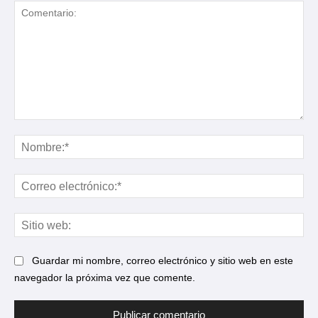
Comentario:
No
Cor
ele
Sit
web
Guardar mi nombre, correo electrónico y sitio web en este
navegador la próxima vez que comente.