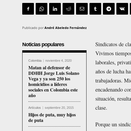
Publicado por
André Abeledo Fernández
Sindicatos de cla
Noticias populares
Vivimos tiempos 
laborales, priva
Colombia
noviembre 4, 2020
Matan al defensor de
años de lucha ha
DDHH Jorge Luis Solano
Vega y ya son 250 los
trabajadoras. Mi
homicidios a líderes
encadenando cont
sociales en Colombia este
año
situación, resul
clase.
Artículos
septiembre 20, 2015
Hijos de puta, muy hijos
de puta
Porque un sindic