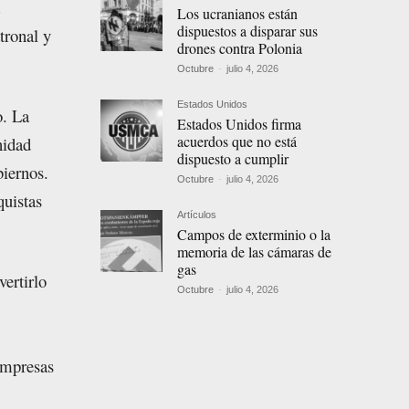
Los ucranianos están
dispuestos a disparar sus
tronal y
drones contra Polonia
Octubre
-
julio 4, 2026
Estados Unidos
o. La
Estados Unidos firma
acuerdos que no está
nidad
dispuesto a cumplir
biernos.
Octubre
-
julio 4, 2026
quistas
Artículos
Campos de exterminio o la
memoria de las cámaras de
gas
ertirlo
Octubre
-
julio 4, 2026
empresas