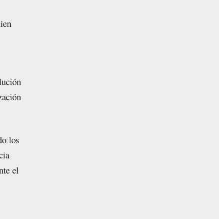
uien
lución
zación
do los
cia
nte el