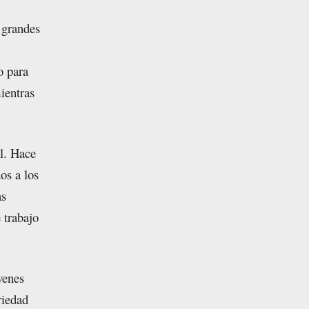
s grandes
o para
ientras
il. Hace
os a los
as
 trabajo
venes
riedad