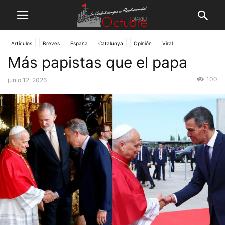
Artículos
Breves
España
Catalunya
Opinión
Viral
Más papistas que el papa
100
junio 12, 2026