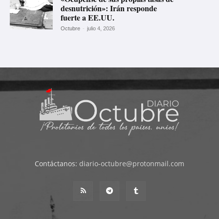
desnutrición»: Irán responde
fuerte a EE.UU.
Octubre
-
julio 4, 2026
Contáctanos:
diario-octubre@protonmail.com