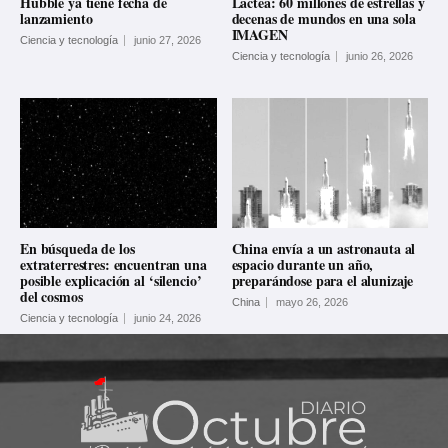
Hubble ya tiene fecha de
Láctea: 60 millones de estrellas y
lanzamiento
decenas de mundos en una sola
IMAGEN
Ciencia y tecnología
junio 27, 2026
Ciencia y tecnología
junio 26, 2026
En búsqueda de los
China envía a un astronauta al
extraterrestres: encuentran una
espacio durante un año,
posible explicación al ‘silencio’
preparándose para el alunizaje
del cosmos
China
mayo 26, 2026
Ciencia y tecnología
junio 24, 2026