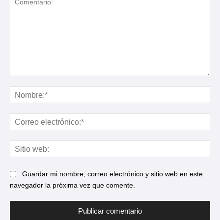
Comentario:
No
Cor
ele
Sit
web
Guardar mi nombre, correo electrónico y sitio web en este
navegador la próxima vez que comente.