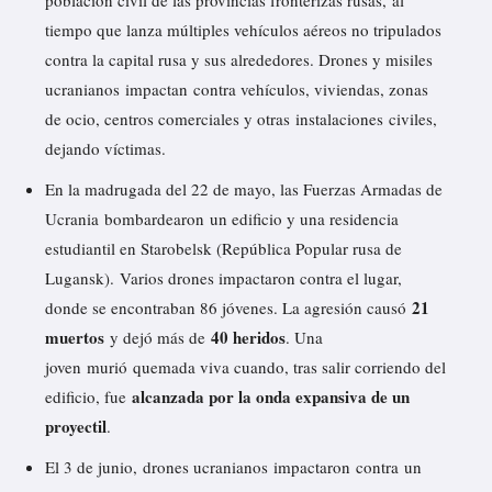
v
tiempo que lanza múltiples vehículos aéreos no tripulados
í
contra la capital rusa y sus alrededores. Drones y misiles
d
ucranianos
impactan
contra vehículos, viviendas, zonas
e
de ocio, centros comerciales y otras
instalaciones
civiles,
o
dejando víctimas.
En la madrugada del 22 de mayo, las Fuerzas Armadas de
Ucrania
bombardearon
un edificio y una residencia
estudiantil en Starobelsk (República Popular rusa de
Lugansk). Varios drones impactaron contra el lugar,
21
donde se encontraban 86 jóvenes. La agresión causó
muertos
40 heridos
y dejó más de
. Una
joven
murió
quemada viva cuando, tras salir corriendo del
alcanzada por la onda expansiva de un
edificio, fue
proyectil
.
El 3 de junio, drones ucranianos
impactaron
contra un