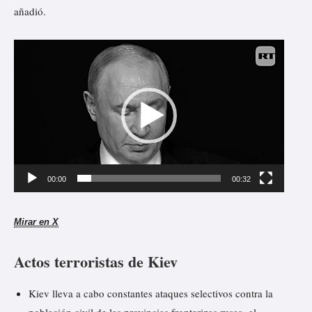
añadió.
R
e
p
r
o
d
u
00:00
00:32
c
t
Mirar en X
o
Actos terroristas de Kiev
r
d
Kiev lleva a cabo constantes ataques selectivos contra la
e
población civil de las provincias fronterizas rusas, al