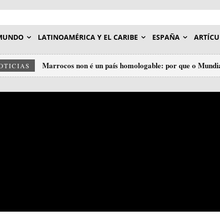
MUNDO
LATINOAMÉRICA Y EL CARIBE
ESPAÑA
ARTÍCU
Marrocos non é un país homologable: por que o Mundia
OTICIAS
insulto ao deporte.