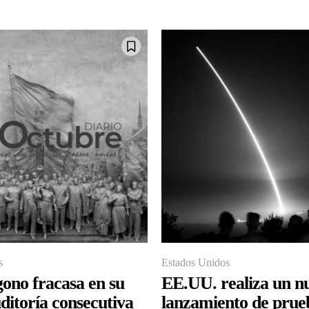
s
Estados Unidos
gono fracasa en su
EE.UU. realiza un n
ditoría consecutiva
lanzamiento de prue