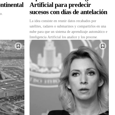
ontinental
Artificial para predecir
sucesos con días de antelación
o.
La idea consiste en reunir datos recabados por
satélites, radares o submarinos y compartirlos en una
nube para que un sistema de aprendizaje automático e
Inteligencia Artificial los analice y los procese.