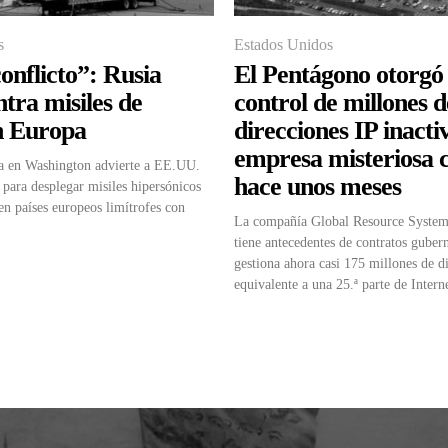
s
Estados Unidos
onflicto”: Rusia
El Pentágono otorgó 
ntra misiles de
control de millones d
 Europa
direcciones IP inacti
empresa misteriosa 
a en Washington advierte a EE.UU.
hace unos meses
 para desplegar misiles hipersónicos
en países europeos limítrofes con
La compañía Global Resource Syste
tiene antecedentes de contratos guber
gestiona ahora casi 175 millones de d
equivalente a una 25.ª parte de Intern