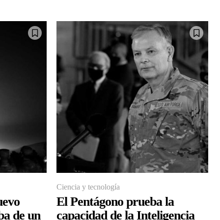
Ciencia y tecnología
uevo
El Pentágono prueba la
ba de un
capacidad de la Inteligencia