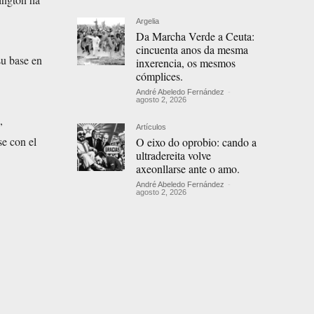
Argelia
Da Marcha Verde a Ceuta:
cincuenta anos da mesma
su base en
inxerencia, os mesmos
cómplices.
André Abeledo Fernández
-
agosto 2, 2026
,
Artículos
se con el
O eixo do oprobio: cando a
ultradereita volve
axeonllarse ante o amo.
André Abeledo Fernández
-
agosto 2, 2026