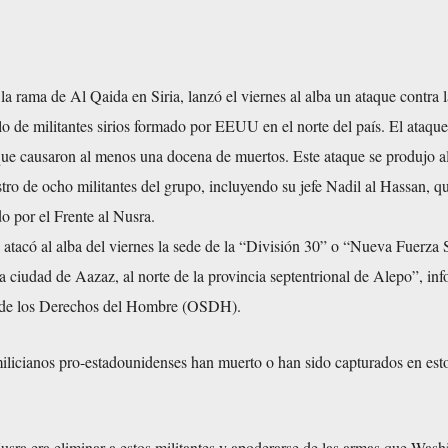
 la rama de Al Qaida en Siria, lanzó el viernes al alba un ataque contra 
 de militantes sirios formado por EEUU en el norte del país. El ataque
que causaron al menos una docena de muertos. Este ataque se produjo al
stro de ocho militantes del grupo, incluyendo su jefe Nadil al Hassan, q
o por el Frente al Nusra.
 atacó al alba del viernes la sede de la “División 30” o “Nueva Fuerza S
la ciudad de Aazaz, al norte de la provincia septentrional de Alepo”, inf
o de los Derechos del Hombre (OSDH).
milicianos pro-estadounidenses han muerto o han sido capturados en est
usra era eliminar a estos militantes y apoderarse de las armas que Wash