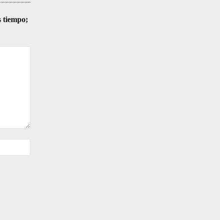
s tiempo;
Sitio
web: