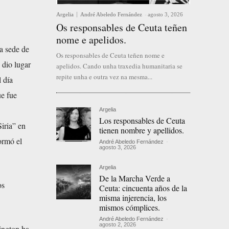
Argelia
André Abeledo Fernández
-
agosto 3, 2026
Os responsables de Ceuta teñen
nome e apelidos.
la sede de
Os responsables de Ceuta teñen nome e
 dio lugar
apelidos. Cando unha traxedia humanitaria se
repite unha e outra vez na mesma...
 día
ue fue
Argelia
Los responsables de Ceuta
iria” en
tienen nombre y apellidos.
ormó el
André Abeledo Fernández
-
agosto 3, 2026
Argelia
De la Marcha Verde a
os
Ceuta: cincuenta años de la
misma injerencia, los
mismos cómplices.
André Abeledo Fernández
-
agosto 2, 2026
ington ha