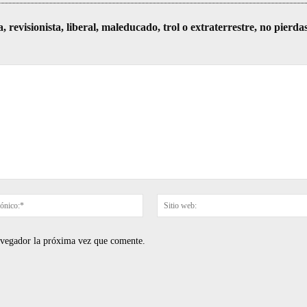
visionista, liberal, maleducado, trol o extraterrestre, no pierda
Correo
electrónico:*
navegador la próxima vez que comente.