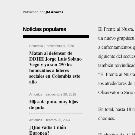
Publicado por
JM Álvarez
El Frente al Nusra,
Noticias populares
un nuevo grupúsculo
a enfrentamientos 
Colombia
noviembre 4, 2020
Matan al defensor de
siguiente del secue
DDHH Jorge Luis Solano
Vega y ya son 250 los
también reivindicad
homicidios a líderes
“El Frente al Nusra
sociales en Colombia este
año
los alrededores de 
Observatorio Siri
Artículos
septiembre 20, 2015
Hijos de puta, muy hijos
de puta
En total, hasta 18 
choques.
Artículos
febrero 20, 2024
¿Quo vadis Unión
Europea?
El objetivo de Al N