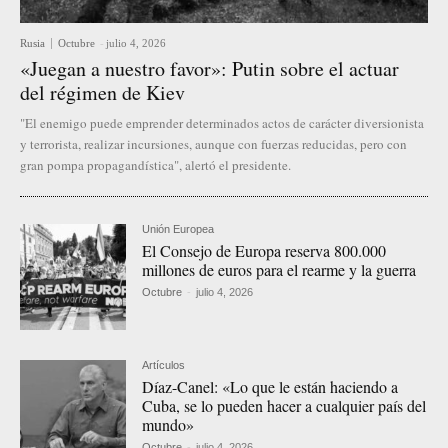
Rusia
Octubre
-
julio 4, 2026
«Juegan a nuestro favor»: Putin sobre el actuar
del régimen de Kiev
"El enemigo puede emprender determinados actos de carácter diversionista
y terrorista, realizar incursiones, aunque con fuerzas reducidas, pero con
gran pompa propagandística", alertó el presidente.
Unión Europea
El Consejo de Europa reserva 800.000
millones de euros para el rearme y la guerra
Octubre
-
julio 4, 2026
Artículos
Díaz-Canel: «Lo que le están haciendo a
Cuba, se lo pueden hacer a cualquier país del
mundo»
Octubre
-
julio 4, 2026