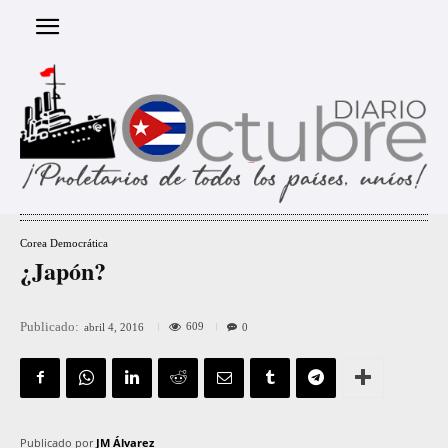
Corea Democrática
¿Japón?
Publicado:
609
abril 4, 2016
0
Publicado por
JM Álvarez