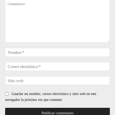
Comentario:
No
Cor
ele
Sit
web
Guardar mi nombre, correo electrónico y sitio web en este
navegador la próxima vez que comente.