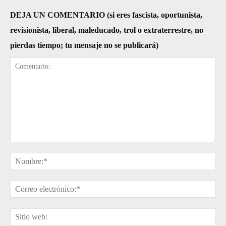
DEJA UN COMENTARIO (si eres fascista, oportunista,
revisionista, liberal, maleducado, trol o extraterrestre, no
pierdas tiempo; tu mensaje no se publicará)
Comentario:
No
Cor
ele
Sit
web