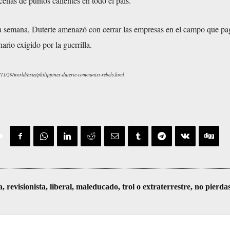
enas de puntos calientes en todo el país.
ta semana, Duterte amenazó con cerrar las empresas en el campo que pa
ario exigido por la guerrilla.
11/29/world/asia/philippines-duterte-communist-rebels.html
visionista, liberal, maleducado, trol o extraterrestre, no pierda