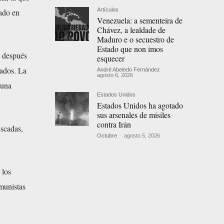
Artículos
ado en
Venezuela: a sementeira de
Chávez, a lealdade de
Maduro e o secuestro de
Estado que non imos
o después
esquecer
lados. La
André Abeledo Fernández
-
agosto 6, 2026
 una
Estados Unidos
Estados Unidos ha agotado
sus arsenales de misiles
contra Irán
uscadas,
Octubre
-
agosto 5, 2026
 los
munistas