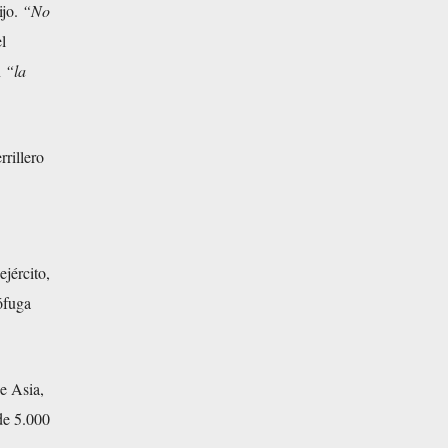
ijo.
“No
l
n
“la
rrillero
jército,
ófuga
e Asia,
 de 5.000