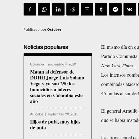
Publicado por
Octubre
El mismo día en que
Noticias populares
Partido Comunista, 
New York Times
.
Colombia
noviembre 4, 2020
Matan al defensor de
Los intensos combat
DDHH Jorge Luis Solano
Vega y ya son 250 los
combinadas atacaro
homicidios a líderes
45 millas al sur de
sociales en Colombia este
año
El general Arnulfo 
Artículos
septiembre 20, 2015
que se había matado
Hijos de puta, muy hijos
de puta
Las tropas en el ca