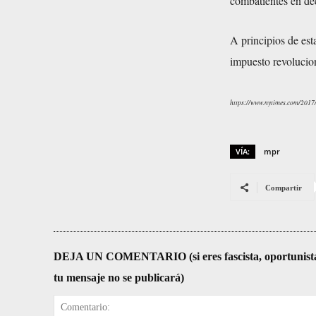
combatientes en dec
A principios de es
impuesto revolucion
https://www.nytimes.com/2017/
VÍA:
mpr
Compartir
DEJA UN COMENTARIO (si eres fascista, oportunista, re
tu mensaje no se publicará)