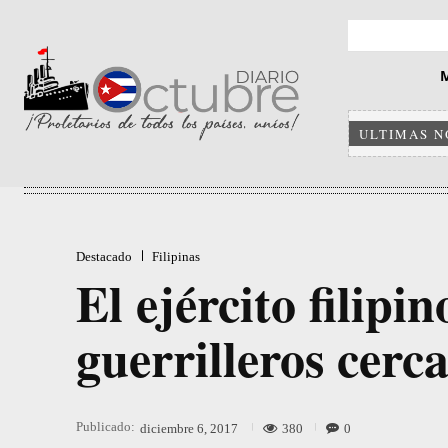
ULTIMAS N
Destacado
Filipinas
El ejército filipi
guerrilleros cerc
Publicado:
380
0
diciembre 6, 2017