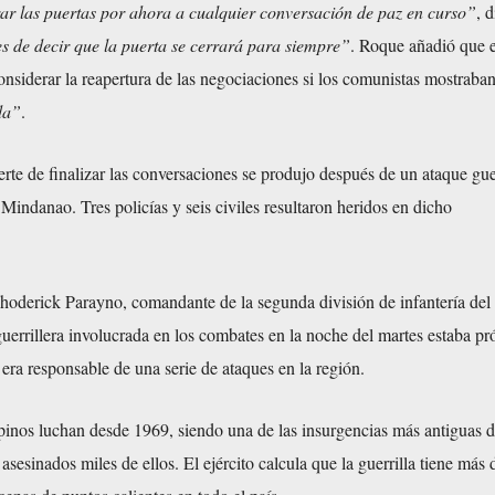
r las puertas por ahora a cualquier conversación de paz en curso”
, d
es de decir que la puerta se cerrará para siempre”
. Roque añadió que e
onsiderar la reapertura de las negociaciones si los comunistas mostraba
da”
.
rte de finalizar las conversaciones se produjo después de un ataque gue
e Mindanao. Tres policías y seis civiles resultaron heridos en dicho
oderick Parayno, comandante de la segunda división de infantería del e
guerrillera involucrada en los combates en la noche del martes estaba pr
era responsable de una serie de ataques en la región.
pinos luchan desde 1969, siendo una de las insurgencias más antiguas d
asesinados miles de ellos. El ejército calcula que la guerrilla tiene más