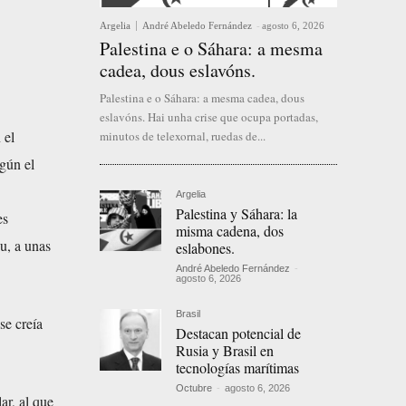
Argelia
André Abeledo Fernández
-
agosto 6, 2026
Palestina e o Sáhara: a mesma
cadea, dous eslavóns.
Palestina e o Sáhara: a mesma cadea, dous
eslavóns. Hai unha crise que ocupa portadas,
 el
minutos de telexornal, ruedas de...
egún el
Argelia
Palestina y Sáhara: la
es
misma cadena, dos
u, a unas
eslabones.
André Abeledo Fernández
-
agosto 6, 2026
Brasil
se creía
Destacan potencial de
Rusia y Brasil en
tecnologías marítimas
Octubre
-
agosto 6, 2026
ar, al que