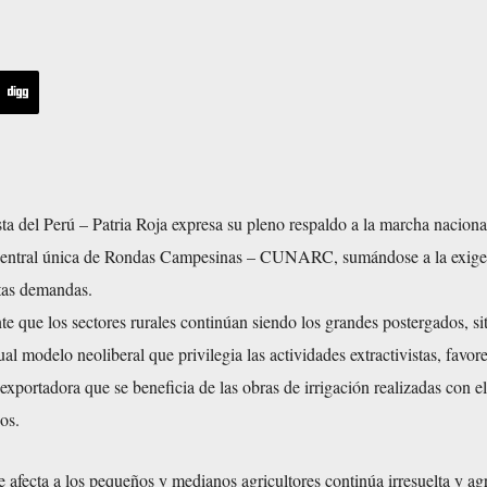
a del Perú – Patria Roja expresa su pleno respaldo a la marcha naciona
Central única de Rondas Campesinas – CUNARC, sumándose a la exige
stas demandas.
e que los sectores rurales continúan siendo los grandes postergados, si
al modelo neoliberal que privilegia las actividades extractivistas, favore
xportadora que se beneficia de las obras de irrigación realizadas con e
os.
ue afecta a los pequeños y medianos agricultores continúa irresuelta y a