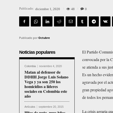
Publicado:
48
0
diciembre 1, 2020
Publicado por
Octubre
El Partido Comunist
Noticias populares
convocada por la 
se atienda a sus ju
Colombia
noviembre 4, 2020
Matan al defensor de
Es un hecho evident
DDHH Jorge Luis Solano
Vega y ya son 250 los
agravada por el actu
homicidios a líderes
gran propiedad agoe
sociales en Colombia este
año
de todos los peruan
Artículos
septiembre 20, 2015
La crisis agraria q
Hijos de puta, muy hijos