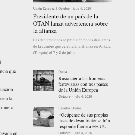
Unión Europea
Octubre
-
julio 4, 2026
Presidente de un país de la
OTAN lanza advertencia sobre
la alianza
Las declaraciones se producen pocos días antes
de la cumbre que celebrará la alianza en Ankara
(Turquía) el 7 y 8 de julio.
l
ncia que
Rusia
Rusia cierra las fronteras
ferroviarias con tres países
tuación
de la Unión Europea
Octubre
-
julio 4, 2026
ce a la
l dinero
Estados Unidos
«Ocúpense de sus propias
tasas de desnutrición»: Irán
responde fuerte a EE.UU.
gravada en
Octubre
-
julio 4, 2026