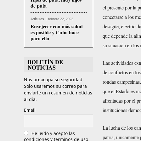
de puta
el presente por la 
conectarse a los me
Artículos
febrero 22, 2023
Envejecer con más salud
desagüe, electricid
es posible y Cuba hace
que depende la alim
para ello
su situación en los
BOLETÍN DE
Las actividades ext
NOTICIAS
de conflictos en lo
Nos preocupa su seguridad.
rondas campesinas,
Solo usaremos su correo para
que el Estado es i
enviarle un resumen de noticias
al día.
afrentadas por el p
instituciones democ
Email
La lucha de los cam
He leído y acepto las
patria, únicamente
condiciones y términos de uso