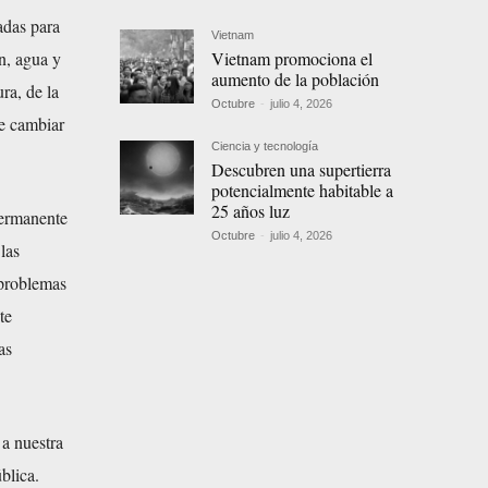
adas para
Vietnam
Vietnam promociona el
n, agua y
aumento de la población
ra, de la
Octubre
-
julio 4, 2026
de cambiar
Ciencia y tecnología
Descubren una supertierra
potencialmente habitable a
25 años luz
permanente
Octubre
-
julio 4, 2026
las
 problemas
te
as
 a nuestra
blica.