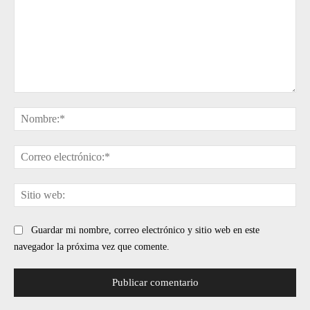
Comentario:
No
Cor
ele
Sit
web
Guardar mi nombre, correo electrónico y sitio web en este
navegador la próxima vez que comente.