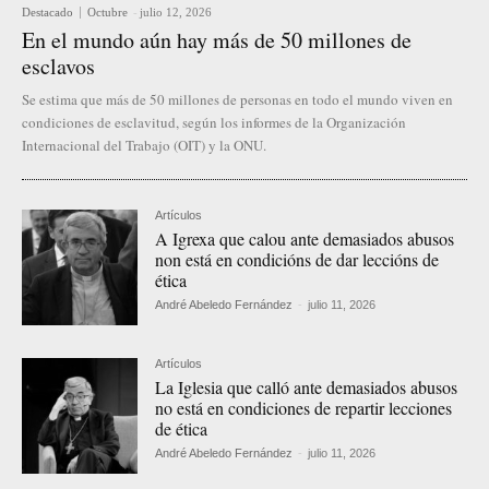
Destacado
Octubre
-
julio 12, 2026
En el mundo aún hay más de 50 millones de
esclavos
Se estima que más de 50 millones de personas en todo el mundo viven en
condiciones de esclavitud, según los informes de la Organización
Internacional del Trabajo (OIT) y la ONU.
Artículos
A Igrexa que calou ante demasiados abusos
non está en condicións de dar leccións de
ética
André Abeledo Fernández
-
julio 11, 2026
Artículos
La Iglesia que calló ante demasiados abusos
no está en condiciones de repartir lecciones
de ética
André Abeledo Fernández
-
julio 11, 2026