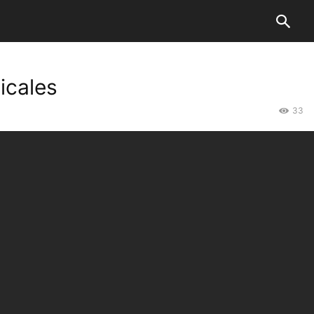
icales
33