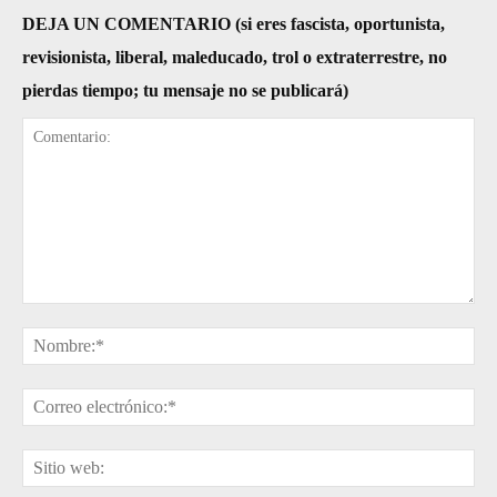
DEJA UN COMENTARIO (si eres fascista, oportunista,
revisionista, liberal, maleducado, trol o extraterrestre, no
pierdas tiempo; tu mensaje no se publicará)
Comentario:
No
Cor
ele
Sit
web