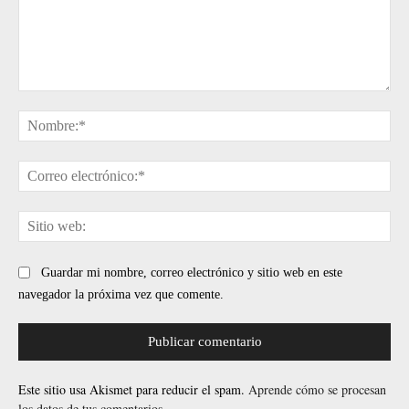
Comentario:
No
Cor
ele
Sit
web
Guardar mi nombre, correo electrónico y sitio web en este
navegador la próxima vez que comente.
Este sitio usa Akismet para reducir el spam.
Aprende cómo se procesan
los datos de tus comentarios.