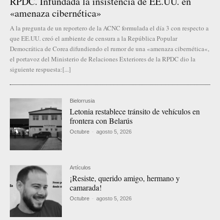
RPDC. Infundada la insistencia de EE.UU. en
«amenaza cibernética»
A la pregunta de un reportero de la ACNC formulada el día 3 con respecto a
que EE.UU. creó el ambiente de censura a la República Popular
Democrática de Corea difundiendo el rumor de una «amenaza cibernética«,
el portavoz del Ministerio de Relaciones Exteriores de la RPDC dio la
siguiente respuesta:[...]
Bielorrusia
Letonia restablece tránsito de vehículos en
frontera con Belarús
Octubre
-
agosto 5, 2026
Artículos
¡Resiste, querido amigo, hermano y
camarada!
Octubre
-
agosto 5, 2026