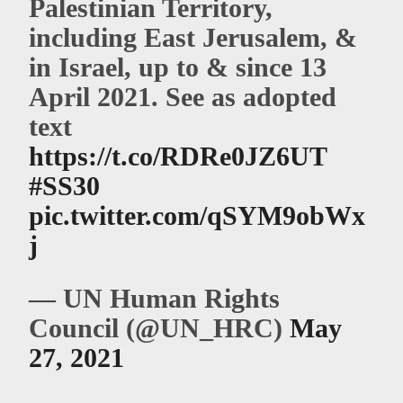
Palestinian Territory,
including East Jerusalem, &
in Israel, up to & since 13
April 2021. See as adopted
text
https://t.co/RDRe0JZ6UT
#SS30
pic.twitter.com/qSYM9obWx
j
— UN Human Rights
Council (@UN_HRC)
May
27, 2021