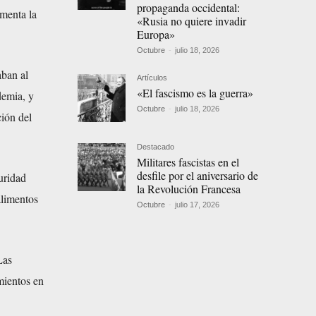
propaganda occidental:
umenta la
«Rusia no quiere invadir
Europa»
Octubre
-
julio 18, 2026
aban al
Artículos
«El fascismo es la guerra»
demia, y
Octubre
-
julio 18, 2026
ción del
Destacado
Militares fascistas en el
desfile por el aniversario de
uridad
la Revolución Francesa
alimentos
Octubre
-
julio 17, 2026
Las
mientos en