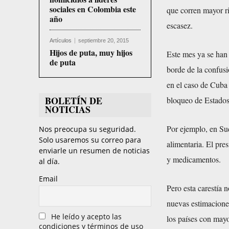
sociales en Colombia este
que corren mayor ri
año
escasez.
Artículos
septiembre 20, 2015
Hijos de puta, muy hijos
Este mes ya se han 
de puta
borde de la confusi
en el caso de Cuba 
BOLETÍN DE
bloqueo de Estado
NOTICIAS
Por ejemplo, en Su
Nos preocupa su seguridad.
Solo usaremos su correo para
alimentaria. El pre
enviarle un resumen de noticias
y medicamentos.
al día.
Email
Pero esta carestía 
nuevas estimaciones
He leído y acepto las
los países con may
condiciones y términos de uso