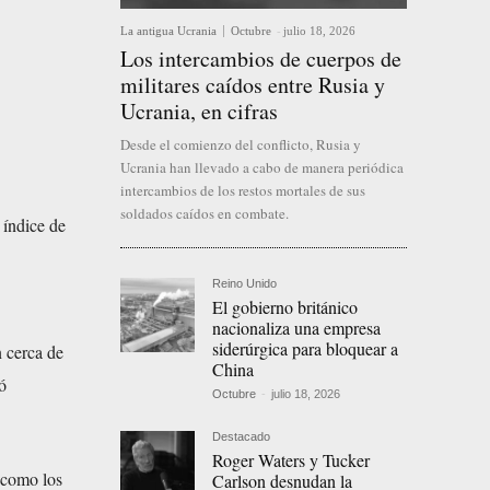
La antigua Ucrania
Octubre
-
julio 18, 2026
Los intercambios de cuerpos de
militares caídos entre Rusia y
Ucrania, en cifras
Desde el comienzo del conflicto, Rusia y
Ucrania han llevado a cabo de manera periódica
intercambios de los restos mortales de sus
soldados caídos en combate.
 índice de
Reino Unido
El gobierno británico
nacionaliza una empresa
siderúrgica para bloquear a
 cerca de
China
ó
Octubre
-
julio 18, 2026
Destacado
Roger Waters y Tucker
 como los
Carlson desnudan la