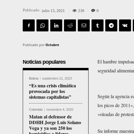
Publicado:
230
0
julio 15, 2021
Publicado por
Octubre
El hambre impulsad
Noticias populares
seguridad alimenta
Bolivia
septiembre 21, 2023
“Es una crisis climática
provocada por los
Según la agencia e
sistemas capitalistas”
los picos de 2011»,
Colombia
noviembre 4, 2020
«oleadas de protest
Matan al defensor de
DDHH Jorge Luis Solano
Vega y ya son 250 los
Su informe muestr
homicidios a líderes