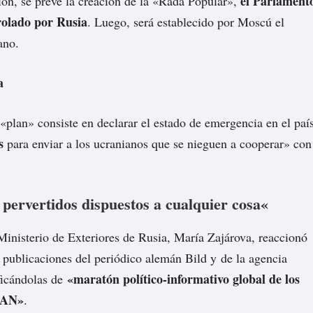
el Parlament
ción, se prevé la creación de la «Rada Popular»,
rolado por Rusia
. Luego, será establecido por Moscú el
ano.
a
 «plan» consiste en declarar el estado de emergencia en el paí
s
para enviar a los ucranianos que se nieguen a cooperar» con
pervertidos dispuestos a cualquier cosa
«
Ministerio de Exteriores de Rusia, María Zajárova,
reaccionó
s publicaciones del periódico alemán Bild y de la agencia
«maratón político-informativo global de los
ficándolas de
TAN»
.