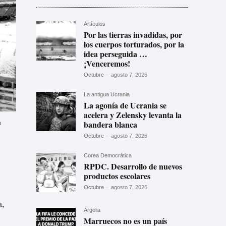
Artículos
Por las tierras invadidas, por
los cuerpos torturados, por la
idea perseguida …
¡Venceremos!
Octubre
-
agosto 7, 2026
La antigua Ucrania
La agonía de Ucrania se
acelera y Zelensky levanta la
a
bandera blanca
Octubre
-
agosto 7, 2026
Corea Democrática
RPDC. Desarrollo de nuevos
productos escolares
Octubre
-
agosto 7, 2026
a,
Argelia
Marruecos no es un país