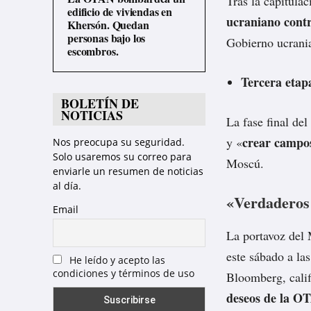
Tras la capitula
edificio de viviendas en
ucraniano cont
Khersón. Quedan
personas bajo los
Gobierno ucrani
escombros.
Tercera etap
BOLETÍN DE
NOTICIAS
La fase final del
crear campo
y «
Nos preocupa su seguridad.
Solo usaremos su correo para
Moscú.
enviarle un resumen de noticias
al día.
«Verdaderos 
Email
La portavoz del 
este sábado a la
He leído y acepto las
condiciones y términos de uso
Bloomberg, cali
deseos de la O