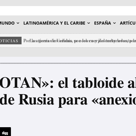
MUNDO
LATINOAMÉRICA Y EL CARIBE
ESPAÑA
ARTÍCU
La agonía de Ucrania se acelera y Zelensky levanta la
OTICIAS
 OTAN»: el tabloide 
 de Rusia para «anex