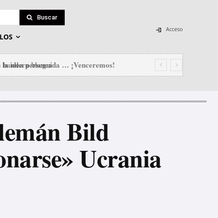
Buscar
Acceso
LOS
 bandera blanca
alemán Bild
ionarse» Ucrania