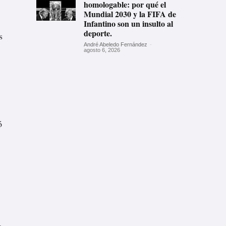
homologable: por qué el
Mundial 2030 y la FIFA de
Infantino son un insulto al
deporte.
s
André Abeledo Fernández
-
agosto 6, 2026
ó