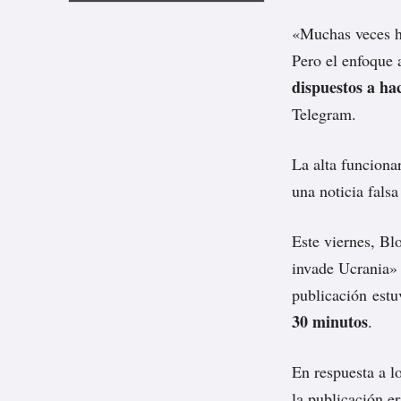
«Muchas veces he
Pero el enfoque 
dispuestos a ha
Telegram.
La alta funcion
una noticia fals
Este viernes, B
invade Ucrania» 
publicación estu
30 minutos
.
En respuesta a l
la publicación e