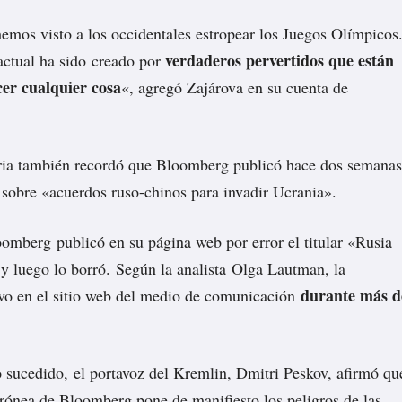
mos visto a los occidentales estropear los Juegos Olímpicos
verdaderos pervertidos que están
actual ha sido creado por
cer cualquier cosa
«, agregó Zajárova en su cuenta de
aria también recordó que Bloomberg publicó hace dos semanas
a sobre «acuerdos ruso-chinos para invadir Ucrania».
loomberg
publicó
en su página web por error el titular «Rusia
y luego lo borró. Según la analista Olga Lautman, la
durante más d
vo en el sitio web del medio de comunicación
o sucedido, el portavoz del Kremlin, Dmitri Peskov, afirmó qu
rrónea de Bloomberg pone de manifiesto los peligros de las