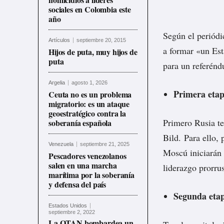
sociales en Colombia este
año
Según el periódi
Artículos
septiembre 20, 2015
a formar «un Est
Hijos de puta, muy hijos de
puta
para un referénd
Argelia
agosto 1, 2026
Primera eta
Ceuta no es un problema
migratorio: es un ataque
geoestratégico contra la
Primero Rusia t
soberanía española
Bild. Para ello, 
Venezuela
septiembre 21, 2025
Moscú iniciarán 
Pescadores venezolanos
salen en una marcha
liderazgo prorru
marítima por la soberanía
y defensa del país
Segunda eta
Estados Unidos
septiembre 2, 2022
La OTAN bombardea un