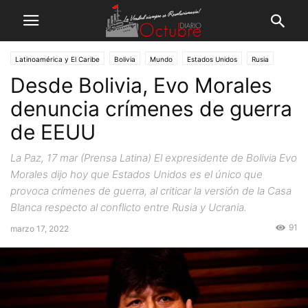
Latinoamérica y El Caribe
Bolivia
Mundo
Estados Unidos
Rusia
Desde Bolivia, Evo Morales
denuncia crímenes de guerra
de EEUU
La Paz, 17 mar (Prensa Latina) El expresidente de Bolivia Evo
Morales dijo hoy que Estados Unidos es el único que
provoca crímenes de guerra, al criticar la versión de la Casa
Blanca respecto al conflicto entre Rusia y Ucrania.
91
marzo 17, 2022