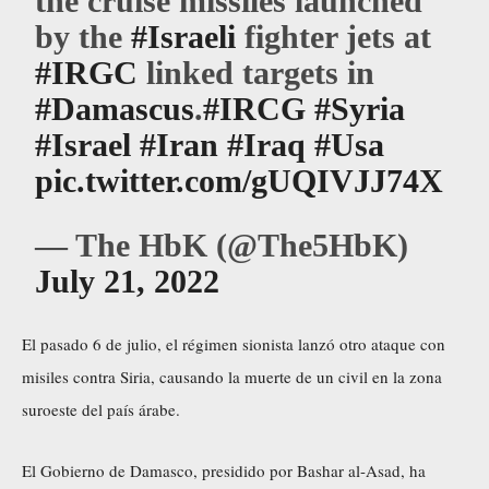
the cruise missiles launched
by the
#Israeli
fighter jets at
#IRGC
linked targets in
#Damascus
.
#IRCG
#Syria
#Israel
#Iran
#Iraq
#Usa
pic.twitter.com/gUQIVJJ74X
— The HbK (@The5HbK)
July 21, 2022
El pasado 6 de julio, el régimen sionista lanzó otro ataque con
misiles contra Siria,
causando la muerte de un civil en la zona
suroeste del país árabe
.
El Gobierno de Damasco, presidido por Bashar al-Asad, ha