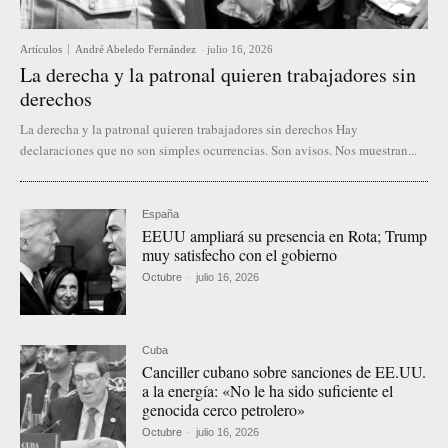
Artículos
André Abeledo Fernández
-
julio 16, 2026
La derecha y la patronal quieren trabajadores sin
derechos
La derecha y la patronal quieren trabajadores sin derechos Hay
declaraciones que no son simples ocurrencias. Son avisos. Nos muestran...
España
EEUU ampliará su presencia en Rota; Trump
muy satisfecho con el gobierno
Octubre
-
julio 16, 2026
Cuba
Canciller cubano sobre sanciones de EE.UU.
a la energía: «No le ha sido suficiente el
genocida cerco petrolero»
Octubre
-
julio 16, 2026