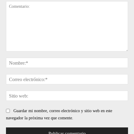
Comentario:
No
Cor
ele
Sit
web
Guardar mi nombre, correo electrónico y sitio web en este
navegador la próxima vez que comente.