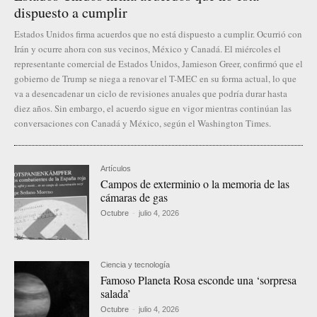
dispuesto a cumplir
Estados Unidos firma acuerdos que no está dispuesto a cumplir. Ocurrió con
Irán y ocurre ahora con sus vecinos, México y Canadá. El miércoles el
representante comercial de Estados Unidos, Jamieson Greer, confirmó que el
gobierno de Trump se niega a renovar el T-MEC en su forma actual, lo que
va a desencadenar un ciclo de revisiones anuales que podría durar hasta
diez años. Sin embargo, el acuerdo sigue en vigor mientras continúan las
conversaciones con Canadá y México, según el Washington Times.
Artículos
Campos de exterminio o la memoria de las
cámaras de gas
Octubre
-
julio 4, 2026
Ciencia y tecnología
Famoso Planeta Rosa esconde una ‘sorpresa
salada’
Octubre
-
julio 4, 2026