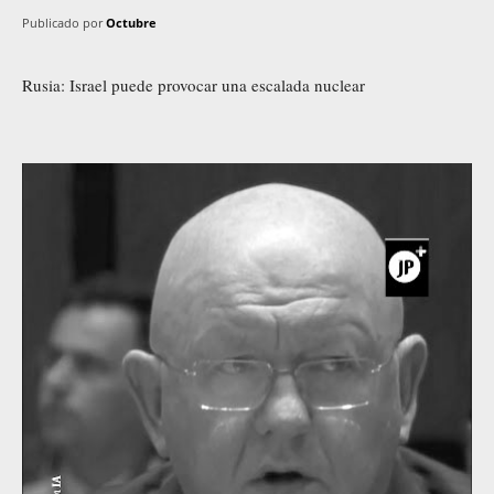
Publicado por
Octubre
Rusia: Israel puede provocar una escalada nuclear
R
e
p
r
o
d
u
c
t
o