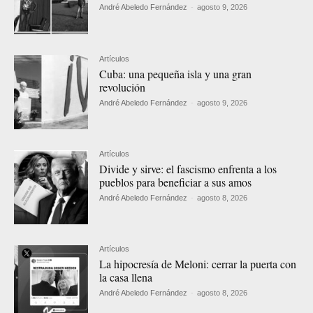
André Abeledo Fernández
-
agosto 9, 2026
Artículos
Cuba: una pequeña isla y una gran
revolución
André Abeledo Fernández
-
agosto 9, 2026
Artículos
Divide y sirve: el fascismo enfrenta a los
pueblos para beneficiar a sus amos
André Abeledo Fernández
-
agosto 8, 2026
Artículos
La hipocresía de Meloni: cerrar la puerta con
la casa llena
André Abeledo Fernández
-
agosto 8, 2026