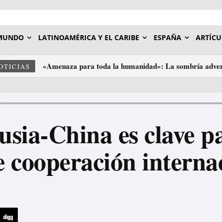
MUNDO
LATINOAMÉRICA Y EL CARIBE
ESPAÑA
ARTÍCU
«Amenaza para toda la humanidad»: La sombría adver
Tres grandes bancos de Wall Street facilitaron a Epst
OTICIAS
usia-China es clave 
 cooperación interna