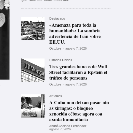
Destacado
«Amenaza para toda la
humanidad»: La sombría
advertencia de Irán sobre
EE.UU.
Octubre
-
agosto 7, 2026
Estados Unidos
Tres grandes bancos de Wall
Street facilitaron a Epstein el
tráfico de personas
Octubre
-
agosto 7, 2026
k
Artículos
A Cuba non deixan pasar nin
as xiringas: o bloqueo
xenocida cébase agora coa
axuda humanitaria
André Abeledo Fernández
-
agosto 7, 2026