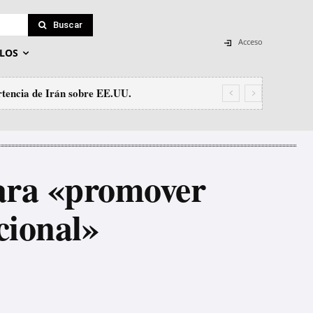
Buscar
Acceso
LOS
tencia de Irán sobre EE.UU.
ein el tráfico de personas
para «promover
cional»