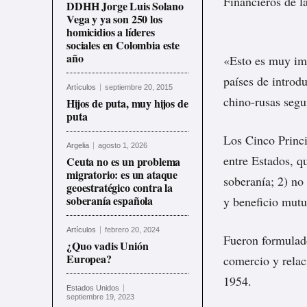
Financieros de 
DDHH Jorge Luis Solano
Vega y ya son 250 los
homicidios a líderes
sociales en Colombia este
año
«Esto es muy imp
países de introdu
Artículos
septiembre 20, 2015
chino-rusas segu
Hijos de puta, muy hijos de
puta
Los Cinco Princi
Argelia
agosto 1, 2026
entre Estados, qu
Ceuta no es un problema
migratorio: es un ataque
soberanía; 2) no 
geoestratégico contra la
soberanía española
y beneficio mutuo
Artículos
febrero 20, 2024
Fueron formulado
¿Quo vadis Unión
Europea?
comercio y relac
1954.
Estados Unidos
septiembre 19, 2023