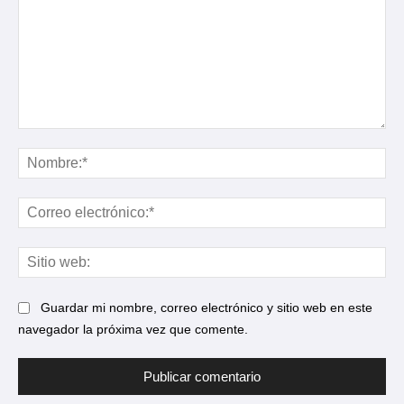
Comentario:
No
Cor
ele
Sit
web
Guardar mi nombre, correo electrónico y sitio web en este
navegador la próxima vez que comente.