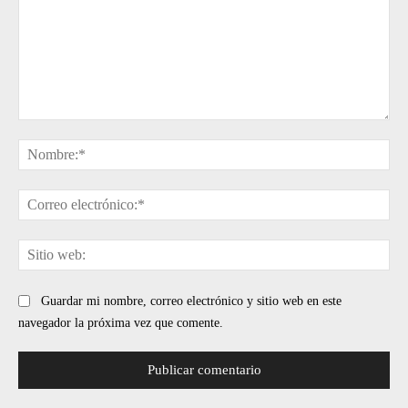
Comentario:
No
Cor
ele
Sit
web
Guardar mi nombre, correo electrónico y sitio web en este
navegador la próxima vez que comente.