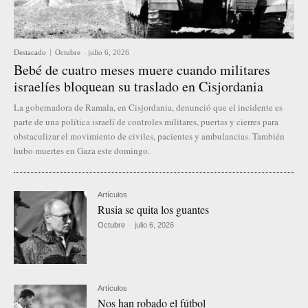
Destacado
Octubre
-
julio 6, 2026
Bebé de cuatro meses muere cuando militares
israelíes bloquean su traslado en Cisjordania
La gobernadora de Ramala, en Cisjordania, denunció que el incidente es
parte de una política israelí de controles militares, puertas y cierres para
obstaculizar el movimiento de civiles, pacientes y ambulancias. También
hubo muertes en Gaza este domingo.
Artículos
Rusia se quita los guantes
Octubre
-
julio 6, 2026
Artículos
Nos han robado el fútbol