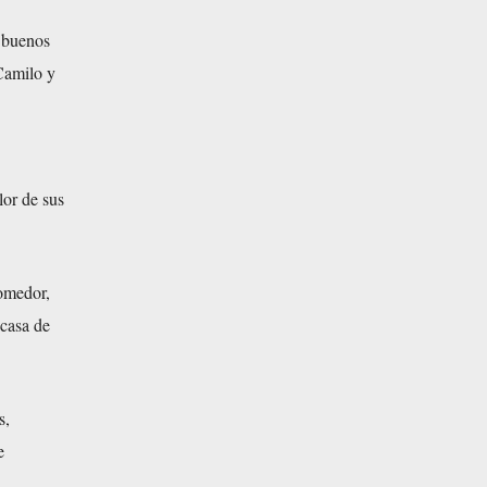
s buenos
Camilo y
lor de sus
comedor,
casa de
s,
e