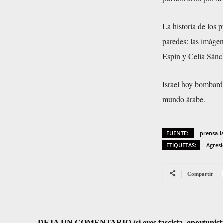
La historia de los p
paredes: las imáge
Espín y Celia Sánch
Israel hoy bombard
mundo árabe.
FUENTE:
prensa-l
ETIQUETAS:
Agresi
Compartir
DEJA UN COMENTARIO (si eres fascista, oportunista, re