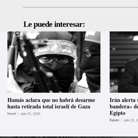
Le puede interesar:
Hamás aclara que no habrá desarme
Irán alerta 
hasta retirada total israelí de Gaza
bandera» de
Egipto
Israel
julio 31, 2026
Egipto
julio 31, 