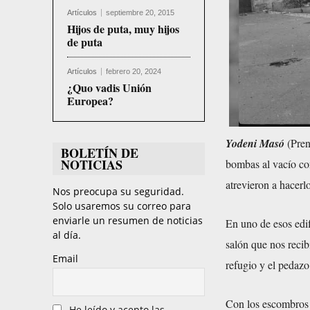
Artículos
septiembre 20, 2015
Hijos de puta, muy hijos
de puta
Artículos
febrero 20, 2024
¿Quo vadis Unión
Europea?
Yodeni Masó
(Pren
BOLETÍN DE
NOTICIAS
bombas al vacío co
atrevieron a hacerlo
Nos preocupa su seguridad.
Solo usaremos su correo para
enviarle un resumen de noticias
En uno de esos edif
al día.
salón que nos recib
Email
refugio y el pedaz
Con los escombros 
He leído y acepto las