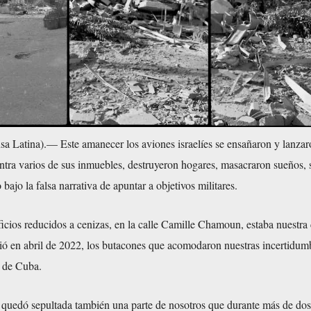
sa Latina).— Este amanecer los aviones israelíes se ensañaron y lanza
ntra varios de sus inmuebles, destruyeron hogares, masacraron sueños, 
 bajo la falsa narrativa de apuntar a objetivos militares.
icios reducidos a cenizas, en la calle Camille Chamoun, estaba nuestra 
ió en abril de 2022, los butacones que acomodaron nuestras incertidumb
o de Cuba.
quedó sepultada también una parte de nosotros que durante más de dos