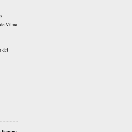
us
 de Vilma
n del
s tiempo;