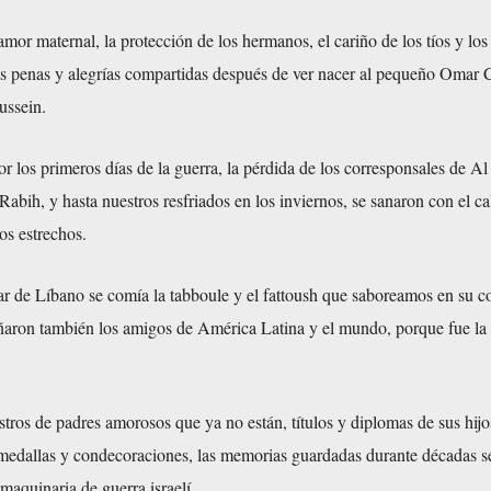
amor maternal, la protección de los hermanos, el cariño de los tíos y lo
s penas y alegrías compartidas después de ver nacer al pequeño Omar 
ussein.
r los primeros días de la guerra, la pérdida de los corresponsales de Al
bih, y hasta nuestros resfriados en los inviernos, se sanaron con el ca
os estrechos.
ar de Líbano se comía la tabboule y el fattoush que saboreamos en su 
ron también los amigos de América Latina y el mundo, porque fue la 
ostros de padres amorosos que ya no están, títulos y diplomas de sus hijo
, medallas y condecoraciones, las memorias guardadas durante décadas s
 maquinaria de guerra israelí.