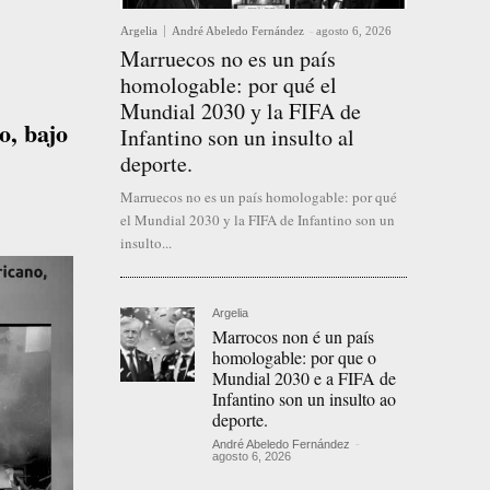
Argelia
André Abeledo Fernández
-
agosto 6, 2026
Marruecos no es un país
homologable: por qué el
Mundial 2030 y la FIFA de
o, bajo
Infantino son un insulto al
deporte.
Marruecos no es un país homologable: por qué
el Mundial 2030 y la FIFA de Infantino son un
insulto...
Argelia
Marrocos non é un país
homologable: por que o
Mundial 2030 e a FIFA de
Infantino son un insulto ao
deporte.
André Abeledo Fernández
-
agosto 6, 2026