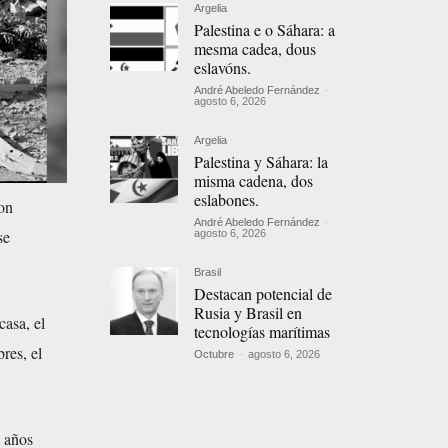
Argelia
Palestina e o Sáhara: a
mesma cadea, dous
eslavóns.
André Abeledo Fernández
-
agosto 6, 2026
Argelia
Palestina y Sáhara: la
misma cadena, dos
eslabones.
ron
André Abeledo Fernández
-
se
agosto 6, 2026
Brasil
Destacan potencial de
Rusia y Brasil en
casa, el
tecnologías marítimas
res, el
Octubre
-
agosto 6, 2026
 años