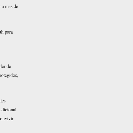
r a más de
th para
der de
rotegidos,
ntes
adicional
onvivir