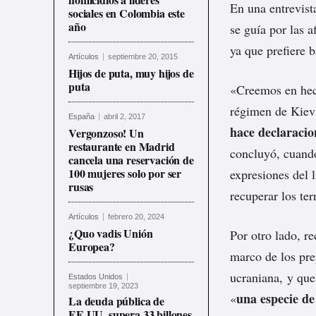
En una entrevist
sociales en Colombia este
año
se guía por las 
ya que prefiere b
Artículos
septiembre 20, 2015
Hijos de puta, muy hijos de
puta
«Creemos en hech
régimen de Kiev»
España
abril 2, 2017
hace declaracio
Vergonzoso! Un
restaurante en Madrid
concluyó, cuando
cancela una reservación de
100 mujeres solo por ser
expresiones del 
rusas
recuperar los ter
Artículos
febrero 20, 2024
¿Quo vadis Unión
Por otro lado, r
Europea?
marco de los pre
ucraniana, y que 
Estados Unidos
septiembre 19, 2023
una especie d
«
La deuda pública de
EE.UU. supera 33 billones