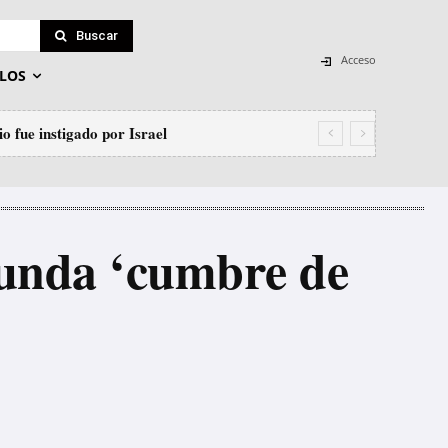
Buscar
Acceso
LOS
 fue instigado por Israel
r a los monos»: senador Kennedy justifica
egunda ‘cumbre de