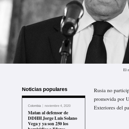
El 
Noticias populares
Rusia no partici
promovida por 
Colombia
noviembre 4, 2020
Exteriores del pa
Matan al defensor de
DDHH Jorge Luis Solano
Vega y ya son 250 los
homicidios a líderes