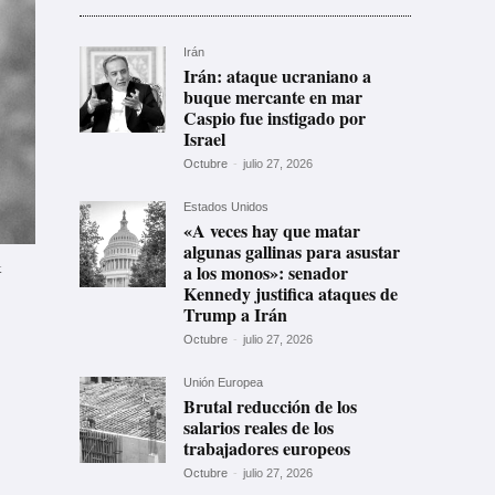
Irán
Irán: ataque ucraniano a
buque mercante en mar
Caspio fue instigado por
Israel
Octubre
-
julio 27, 2026
Estados Unidos
«A veces hay que matar
algunas gallinas para asustar
k
a los monos»: senador
Kennedy justifica ataques de
Trump a Irán
Octubre
-
julio 27, 2026
Unión Europea
Brutal reducción de los
salarios reales de los
trabajadores europeos
Octubre
-
julio 27, 2026