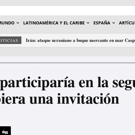
MUNDO
LATINOAMÉRICA Y EL CARIBE
ESPAÑA
ARTÍCU
Irán: ataque ucraniano a buque mercante en mar Caspio
«A veces hay que matar algunas gallinas para asusta
OTICIAS
ataques de Trump a Irán
participaría en la s
iera una invitación