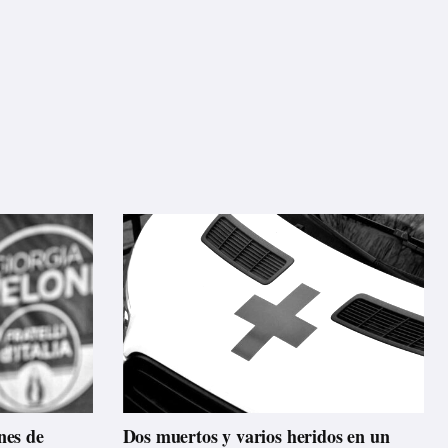
anes de
Dos muertos y varios heridos en un