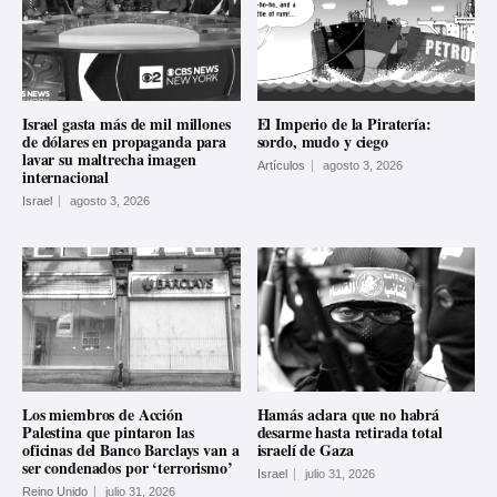
Israel gasta más de mil millones
El Imperio de la Piratería:
de dólares en propaganda para
sordo, mudo y ciego
lavar su maltrecha imagen
Artículos
agosto 3, 2026
internacional
Israel
agosto 3, 2026
Los miembros de Acción
Hamás aclara que no habrá
Palestina que pintaron las
desarme hasta retirada total
oficinas del Banco Barclays van a
israelí de Gaza
ser condenados por ‘terrorismo’
Israel
julio 31, 2026
Reino Unido
julio 31, 2026