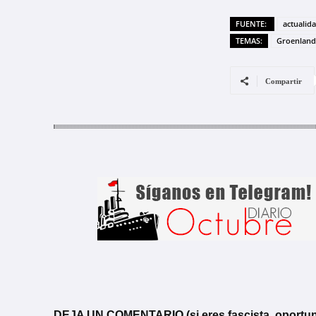
FUENTE:
actualid
TEMAS:
Groenland
Compartir
DEJA UN COMENTARIO (si eres fascista, oportunista