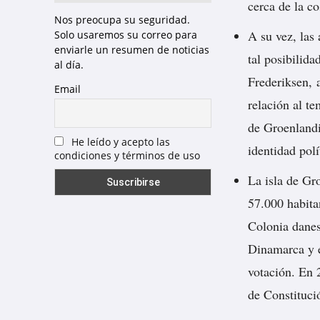
cerca de la c
Nos preocupa su seguridad.
A su vez, las
Solo usaremos su correo para
enviarle un resumen de noticias
tal posibilid
al día.
Frederiksen,
Email
relación al t
de Groenland
He leído y acepto las
identidad polí
condiciones y términos de uso
La isla de Gr
57.000 habita
Colonia danes
Dinamarca y e
votación. En 
de Constituci