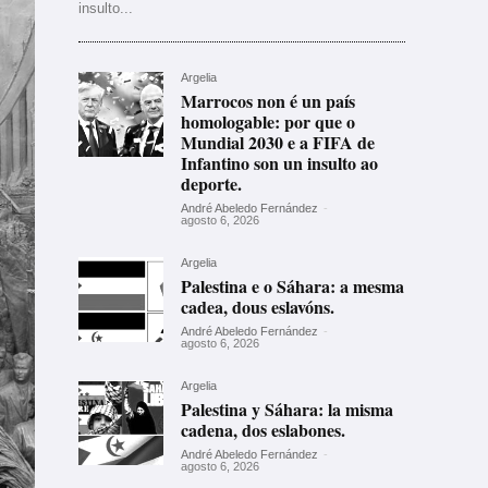
insulto...
Argelia
Marrocos non é un país
homologable: por que o
Mundial 2030 e a FIFA de
Infantino son un insulto ao
deporte.
André Abeledo Fernández
-
agosto 6, 2026
Argelia
Palestina e o Sáhara: a mesma
cadea, dous eslavóns.
André Abeledo Fernández
-
agosto 6, 2026
Argelia
Palestina y Sáhara: la misma
cadena, dos eslabones.
André Abeledo Fernández
-
agosto 6, 2026