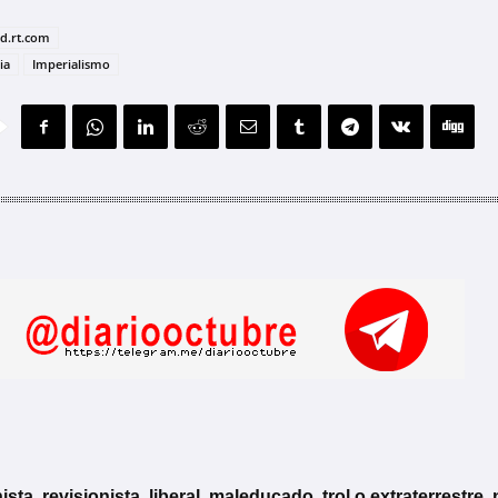
ad.rt.com
ia
Imperialismo
, revisionista, liberal, maleducado, trol o extraterrestre, 