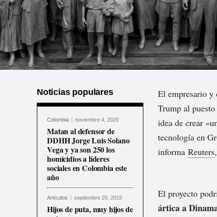
Noticias populares
El empresario y
Trump al puesto
Colombia
noviembre 4, 2020
idea de crear «un
Matan al defensor de
tecnología en G
DDHH Jorge Luis Solano
Vega y ya son 250 los
informa
Reuters
homicidios a líderes
sociales en Colombia este
año
El proyecto podr
Artículos
septiembre 20, 2015
ártica a Dinam
Hijos de puta, muy hijos de