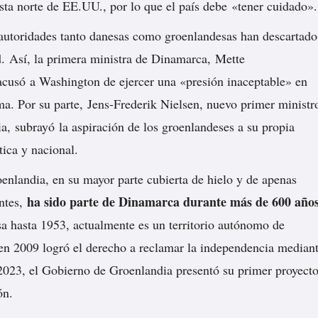
osta norte de EE.UU., por lo que el país debe «tener cuidado».
 autoridades tanto danesas como groenlandesas han descartado
ad. Así, la primera ministra de Dinamarca, Mette
acusó
a Washington de ejercer una «presión inaceptable» en
ema. Por su parte, Jens-Frederik Nielsen, nuevo primer ministr
ia,
subrayó
la aspiración de los groenlandeses a su propia
tica y nacional.
oenlandia, en su mayor parte cubierta de hielo y de apenas
ha sido parte de Dinamarca durante más de 600 año
ntes,
a hasta 1953, actualmente es un territorio autónomo de
n 2009 logró el derecho a reclamar la independencia median
2023, el Gobierno de Groenlandia presentó su primer proyect
ón.