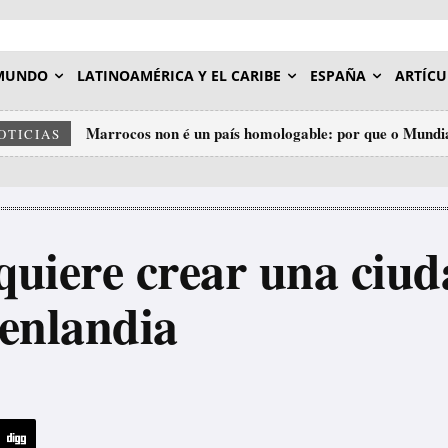
MUNDO
LATINOAMÉRICA Y EL CARIBE
ESPAÑA
ARTÍCU
Marrocos non é un país homologable: por que o Mundial 
Palestina e o Sáhara: a mesma cadea, dous eslavóns.
OTICIAS
insulto ao deporte.
uiere crear una ciud
oenlandia