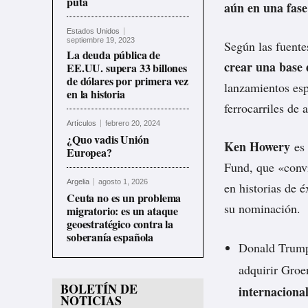
puta
aún en una fase 
Estados Unidos
septiembre 19, 2023
Según las fuent
La deuda pública de
crear una base d
EE.UU. supera 33 billones
de dólares por primera vez
lanzamientos esp
en la historia
ferrocarriles de 
Artículos
febrero 20, 2024
¿Quo vadis Unión
Ken Howery
es 
Europea?
Fund, que «convi
Argelia
agosto 1, 2026
en historias de 
Ceuta no es un problema
su nominación.
migratorio: es un ataque
geoestratégico contra la
soberanía española
Donald Tru
adquirir Groe
BOLETÍN DE
internaciona
NOTICIAS