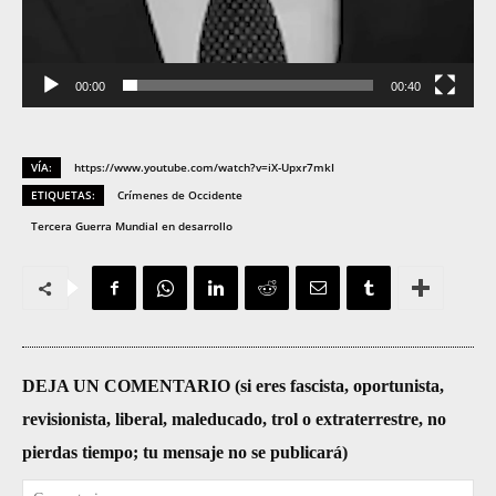
00:00
00:40
VÍA:
https://www.youtube.com/watch?v=iX-Upxr7mkI
ETIQUETAS:
Crímenes de Occidente
Tercera Guerra Mundial en desarrollo
DEJA UN COMENTARIO (si eres fascista, oportunista,
revisionista, liberal, maleducado, trol o extraterrestre, no
pierdas tiempo; tu mensaje no se publicará)