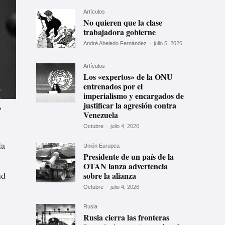
Artículos
No quieren que la clase
trabajadora gobierne
André Abeledo Fernández
-
julio 5, 2026
Artículos
Los «expertos» de la ONU
entrenados por el
imperialismo y encargados de
justificar la agresión contra
P
Venezuela
Octubre
-
julio 4, 2026
la
Unión Europea
Presidente de un país de la
OTAN lanza advertencia
ud
sobre la alianza
Octubre
-
julio 4, 2026
Rusia
Rusia cierra las fronteras