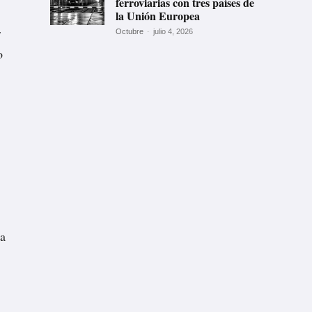
ferroviarias con tres países de
la Unión Europea
r
Octubre
-
julio 4, 2026
o
ca