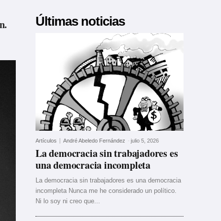
Últimas noticias
n.
Artículos
André Abeledo Fernández
-
julio 5, 2026
La democracia sin trabajadores es
una democracia incompleta
La democracia sin trabajadores es una democracia
incompleta Nunca me he considerado un político.
Ni lo soy ni creo que...