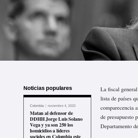
Noticias populares
La fiscal genera
lista de países 
Colombia
noviembre 4, 2020
comparecencia an
Matan al defensor de
de presupuesto p
DDHH Jorge Luis Solano
Vega y ya son 250 los
Departamento de 
homicidios a líderes
sociales en Colombia este