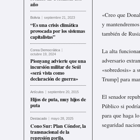
año
«Creo que Donald
Bolivia
septiembre 21, 2023
y mantendremos a
“Es una crisis climática
provocada por los sistemas
también de Rusi
capitalistas”
La alta funciona
Corea Democrática
octubre 19, 2024
adversario extra
Pionyang advierte que una
incursión militar de Seúl
«
sobredosis
» a s
«será vista como
declaración de guerra»
Trump] para man
Artículos
septiembre 20, 2015
El senador repub
Hijos de puta, muy hijos de
puta
Público si podrí
para que haga lo
Destacado
mayo 28, 2025
seguridad nacion
Cono Sur: Plan Cóndor, la
transnacional de la
represión gorila.