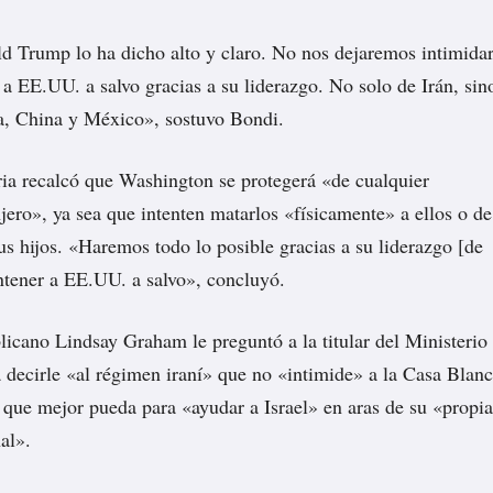
 Trump lo ha dicho alto y claro. No nos dejaremos intimida
 EE.UU. a salvo gracias a su liderazgo. No solo de Irán, sin
a, China y México»,
sostuvo
Bondi.
ria recalcó que Washington se protegerá «de cualquier
njero», ya sea que intenten matarlos «físicamente» a ellos o de
us hijos. «Haremos todo lo posible gracias a su liderazgo [de
tener a EE.UU. a salvo», concluyó.
licano Lindsay Graham le preguntó a la titular del Ministerio
a decirle «al régimen iraní» que no «intimide» a la Casa Blan
 que mejor pueda para «ayudar a Israel» en aras de su «propia
al».