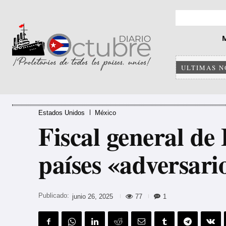
ULTIMAS N
Estados Unidos
México
Fiscal general de 
países «adversari
Publicado:
77
1
junio 26, 2025