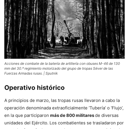
Acciones de combate de la batería de artillería con obuses M-46 de 130
mm del 30.º regimiento motorizado del grupo de tropas Séver de las
Fuerzas Armadas rusas. | Sputnik
Operativo histórico
A principios de marzo, las tropas rusas llevaron a cabo la
operación denominada extraoficialmente ‘Tubería’ o ‘Flujo’,
en la que participaron
más de 800 militares
de diversas
unidades del Ejército. Los combatientes se trasladaron por