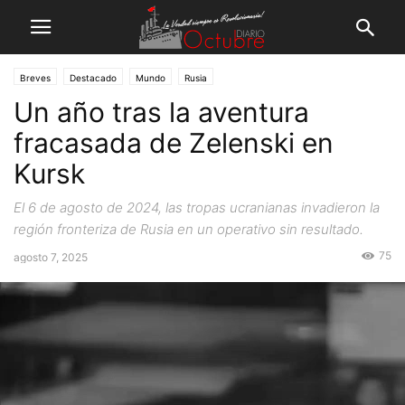
Breves
Destacado
Mundo
Rusia
Un año tras la aventura
fracasada de Zelenski en
Kursk
El 6 de agosto de 2024, las tropas ucranianas invadieron la
región fronteriza de Rusia en un operativo sin resultado.
75
agosto 7, 2025