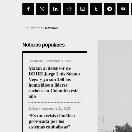
Publicado por
Octubre
Noticias populares
Colombia
noviembre 4, 2020
Matan al defensor de
DDHH Jorge Luis Solano
Vega y ya son 250 los
homicidios a líderes
sociales en Colombia este
año
Bolivia
septiembre 21, 2023
“Es una crisis climática
provocada por los
sistemas capitalistas”