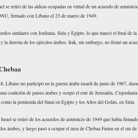
ael se retiró de las aldeas ocupadas en virtud de un acuerdo de armistici
ONU, firmado con Líbano el 23 de marzo de 1949.
rdos similares con Jordania, Siria y Egipto, lo que marcó el final de la
 y la derrota de los ejércitos árabes. Irak, sin embargo, no firmó un acu
 Chebaa
8, Líbano no participó en la guerra árabe-israelí de junio de 1967, dura
 una coalición de países árabes y ocupó el este de Jerusalén, Cisjordania
 como la península del Sinaí en Egipto y los Altos del Golán, en Siria.
, Israel se retiró de los acuerdos de armisticio de 1949 que había firmad
dos árabes, y luego pasó a ocupar el área de Chebaa Farms en el sur de