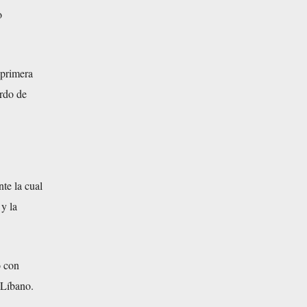
o
 primera
erdo de
nte la cual
 y la
o con
 Líbano.