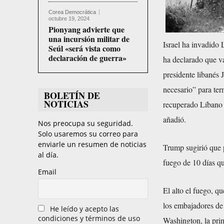
Corea Democrática
octubre 19, 2024
Pionyang advierte que
una incursión militar de
Israel ha invadido
Seúl «será vista como
declaración de guerra»
ha declarado que va
presidente libanés 
necesario” para ter
BOLETÍN DE
NOTICIAS
recuperado Líbano 
añadió.
Nos preocupa su seguridad.
Solo usaremos su correo para
enviarle un resumen de noticias
Trump sugirió que p
al día.
fuego de 10 días q
Email
El alto el fuego, q
los embajadores de 
He leído y acepto las
condiciones y términos de uso
Washington, la prim