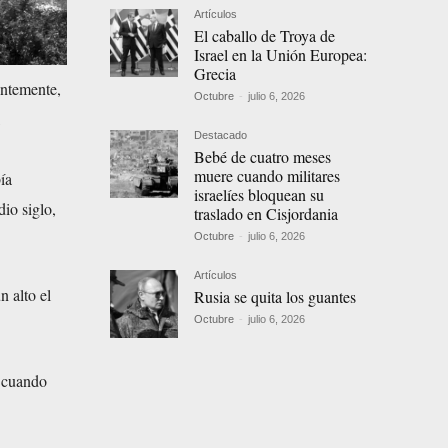
Artículos
El caballo de Troya de
Israel en la Unión Europea:
Grecia
entemente,
Octubre
-
julio 6, 2026
Destacado
Bebé de cuatro meses
muere cuando militares
ía
israelíes bloquean su
io siglo,
traslado en Cisjordania
Octubre
-
julio 6, 2026
Artículos
 alto el
Rusia se quita los guantes
Octubre
-
julio 6, 2026
o cuando