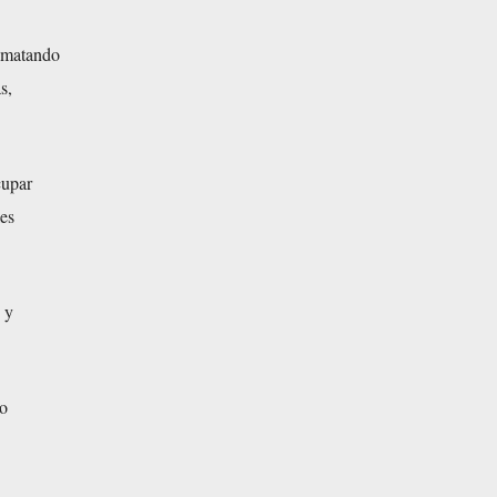
, matando
s,
cupar
les
 y
bo