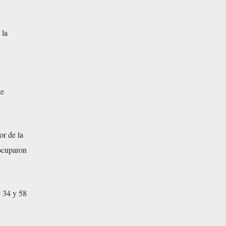
 la
te
or de la
 ocuparon
e 34 y 58