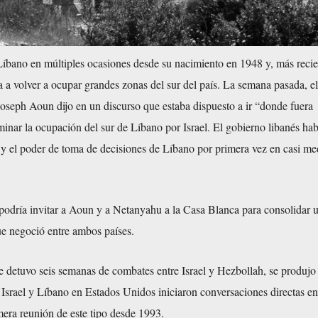
 Líbano en múltiples ocasiones desde su nacimiento en 1948 y, más reci
 a volver a ocupar grandes zonas del sur del país. La semana pasada, el
Joseph Aoun dijo en un discurso que estaba dispuesto a ir “donde fuera
minar la ocupación del sur de Líbano por Israel. El gobierno libanés hab
y el poder de toma de decisiones de Líbano por primera vez en casi med
odría invitar a Aoun y a Netanyahu a la Casa Blanca para consolidar un
ue negoció entre ambos países.
ue detuvo seis semanas de combates entre Israel y Hezbollah, se produj
Israel y Líbano en Estados Unidos iniciaron conversaciones directas en
era reunión de este tipo desde 1993.