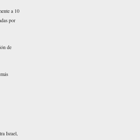
amente a 10
adas por
ión de
, más
ra Israel,