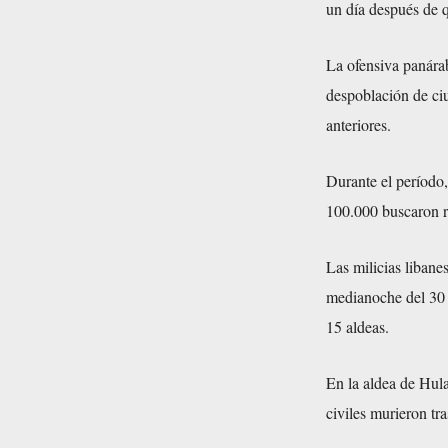
un día después de q
La ofensiva panárab
despoblación de ciu
anteriores.
Durante el período
100.000 buscaron r
Las milicias libane
medianoche del 30 a
15 aldeas.
En la aldea de Hula
civiles murieron tr