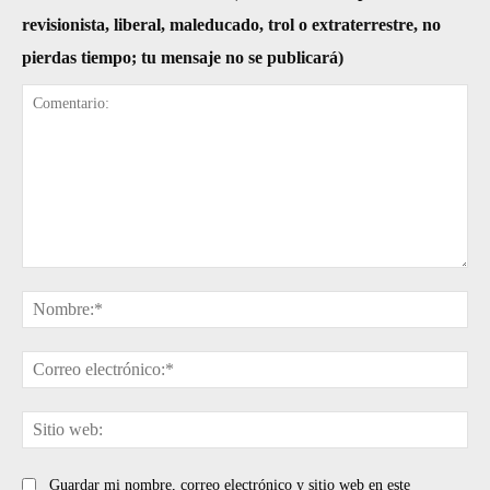
revisionista, liberal, maleducado, trol o extraterrestre, no
pierdas tiempo; tu mensaje no se publicará)
Comentario:
No
Cor
ele
Sit
web
Guardar mi nombre, correo electrónico y sitio web en este