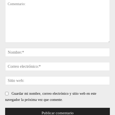
Comentario:
No
Cor
ele
Sit
web
Guardar mi nombre, correo electrónico y sitio web en este
navegador la próxima vez que comente.