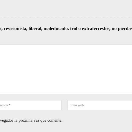
visionista, liberal, maleducado, trol o extraterrestre, no pierda
Correo
electrónico:*
navegador la próxima vez que comente.