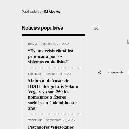
Publicado por
JM Álvarez
Noticias populares
Bolivia
septiembre 21, 2023
“Es una crisis climática
provocada por los
sistemas capitalistas”
Compartir
Colombia
noviembre 4, 2020
Matan al defensor de
DDHH Jorge Luis Solano
Vega y ya son 250 los
homicidios a líderes
sociales en Colombia este
año
Venezuela
septiembre 21, 2025
Pescadores venezolanos