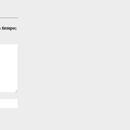
s tiempo;
Sitio
web: