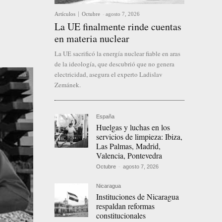
Artículos
Octubre
-
agosto 7, 2026
La UE finalmente rinde cuentas
en materia nuclear
La UE sacrificó la energía nuclear fiable en aras
de la ideología, que descubrió que no genera
electricidad, asegura el experto Ladislav
Zemánek.
España
Huelgas y luchas en los
servicios de limpieza: Ibiza,
Las Palmas, Madrid,
Valencia, Pontevedra
Octubre
-
agosto 7, 2026
Nicaragua
Instituciones de Nicaragua
respaldan reformas
constitucionales