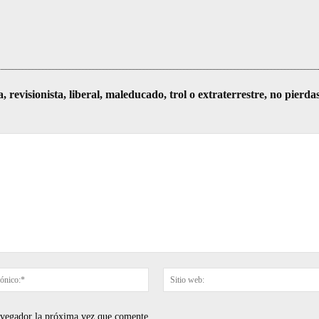
visionista, liberal, maleducado, trol o extraterrestre, no pierda
Correo
electrónico:*
navegador la próxima vez que comente.