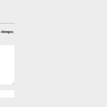
s tiempo;
Sitio
web: