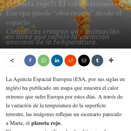
¿Planeta rojo?: El calor extremo en
Europa puede ‘observarse’ desde el
espacio
Científicos crearon una animación
en línea que refleja la variación
anormal de la temperatura.
julio 26, 2019
100
La Agencia Espacial Europea (ESA, por sus siglas en
inglés) ha
publicado
un mapa que muestra el calor
extremo que sufre Europa por estos días. A través de
la variación de la temperatura de la superficie
terrestre, las imágenes reflejan un escenario parecido
planeta rojo
a
Marte
, el
.