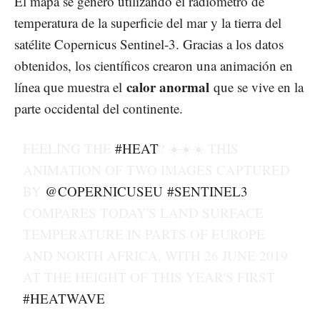
El mapa se generó utilizando el radiómetro de
temperatura de la superficie del mar y la tierra del
satélite Copernicus Sentinel-3. Gracias a los datos
obtenidos, los científicos crearon una animación en
calor anormal
línea que muestra el
que se vive en la
parte occidental del continente.
FEELING THE
#HEAT
? ☀️☀️☀️ THIS
ANIMATION OF TWO IMAGES CAPTURED
BY
@COPERNICUSEU
#SENTINEL3
COMPARES TODAY'S LAND SURFACE
TEMPERATURE IN PARTS OF EUROPE
AND NORTH AFRICA, WITH 26 JUNE 2019
AT THE HEIGHT OF THIS YEAR'S FIRST
#HEATWAVE
.