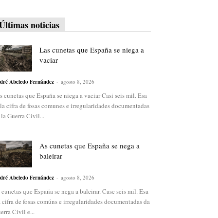
Últimas noticias
Las cunetas que España se niega a
vaciar
dré Abeledo Fernández
-
agosto 8, 2026
s cunetas que España se niega a vaciar Casi seis mil. Esa
 la cifra de fosas comunes e irregularidades documentadas
 la Guerra Civil...
As cunetas que España se nega a
baleirar
dré Abeledo Fernández
-
agosto 8, 2026
 cunetas que España se nega a baleirar. Case seis mil. Esa
a cifra de fosas comúns e irregularidades documentadas da
erra Civil e...