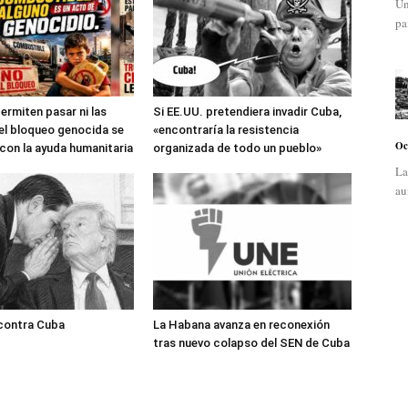
Un
pa
ermiten pasar ni las
Si EE.UU. pretendiera invadir Cuba,
: el bloqueo genocida se
«encontraría la resistencia
Oc
con la ayuda humanitaria
organizada de todo un pueblo»
La
au
 contra Cuba
La Habana avanza en reconexión
tras nuevo colapso del SEN de Cuba