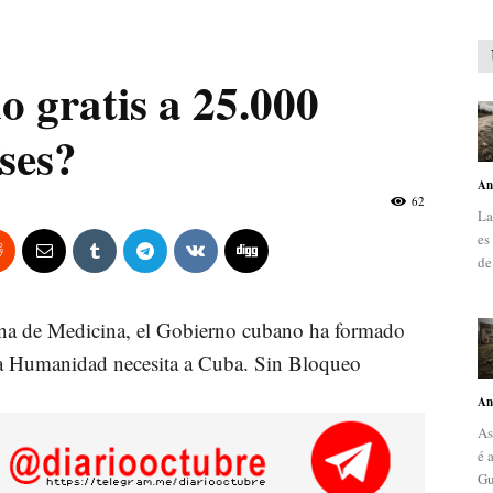
 gratis a 25.000
ses?
An
62
La
es
de
ana de Medicina, el Gobierno cubano ha formado
La Humanidad necesita a Cuba. Sin Bloqueo
An
As
é 
Gu