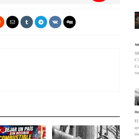
An
S
C
Ca
ti
Oc
El
qu
en