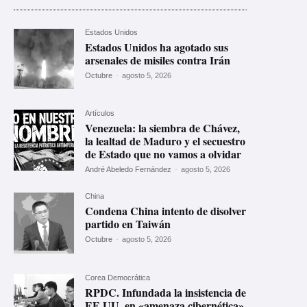
Estados Unidos
Estados Unidos ha agotado sus
arsenales de misiles contra Irán
Octubre
-
agosto 5, 2026
Artículos
Venezuela: la siembra de Chávez,
la lealtad de Maduro y el secuestro
de Estado que no vamos a olvidar
André Abeledo Fernández
-
agosto 5, 2026
China
Condena China intento de disolver
partido en Taiwán
Octubre
-
agosto 5, 2026
Corea Democrática
RPDC. Infundada la insistencia de
EE.UU. en «amenaza cibernética»