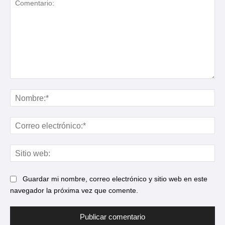
Comentario:
No
Cor
ele
Sit
web
Guardar mi nombre, correo electrónico y sitio web en este
navegador la próxima vez que comente.