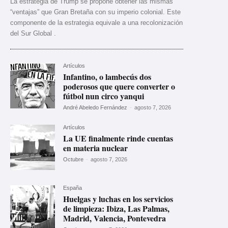
La estrategia de Trump se propone obtener las mismas
“ventajas” que Gran Bretaña con su imperio colonial. Este
componente de la estrategia equivale a una recolonización
del Sur Global .
Artículos
Infantino, o lambecús dos
poderosos que quere converter o
fútbol nun circo yanqui
André Abeledo Fernández
-
agosto 7, 2026
Artículos
La UE finalmente rinde cuentas
en materia nuclear
Octubre
-
agosto 7, 2026
España
Huelgas y luchas en los servicios
de limpieza: Ibiza, Las Palmas,
Madrid, Valencia, Pontevedra