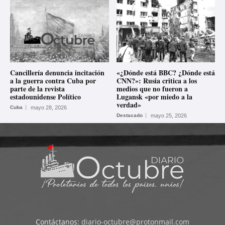
Cancillería denuncia incitación
«¿Dónde está BBC? ¿Dónde está
a la guerra contra Cuba por
CNN?»: Rusia critica a los
parte de la revista
medios que no fueron a
estadounidense Político
Lugansk «por miedo a la
verdad»
Cuba
mayo 28, 2026
Destacado
mayo 25, 2026
Contáctanos:
diario-octubre@protonmail.com