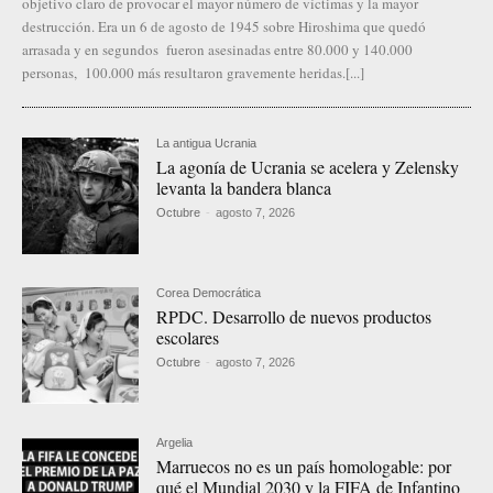
objetivo claro de provocar el mayor número de víctimas y la mayor
destrucción. Era un 6 de agosto de 1945 sobre Hiroshima que quedó
arrasada y en segundos fueron asesinadas entre 80.000 y 140.000
personas, 100.000 más resultaron gravemente heridas.[...]
La antigua Ucrania
La agonía de Ucrania se acelera y Zelensky
levanta la bandera blanca
Octubre
-
agosto 7, 2026
Corea Democrática
RPDC. Desarrollo de nuevos productos
escolares
Octubre
-
agosto 7, 2026
Argelia
Marruecos no es un país homologable: por
qué el Mundial 2030 y la FIFA de Infantino