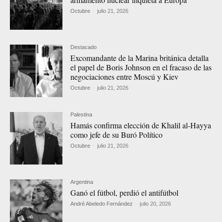
Octubre
-
julio 21, 2026
Destacado
Excomandante de la Marina británica detalla
el papel de Boris Johnson en el fracaso de las
negociaciones entre Moscú y Kiev
Octubre
-
julio 21, 2026
Palestina
Hamás confirma elección de Khalil al-Hayya
como jefe de su Buró Político
Octubre
-
julio 21, 2026
Argentina
Ganó el fútbol, perdió el antifútbol
André Abeledo Fernández
-
julio 20, 2026